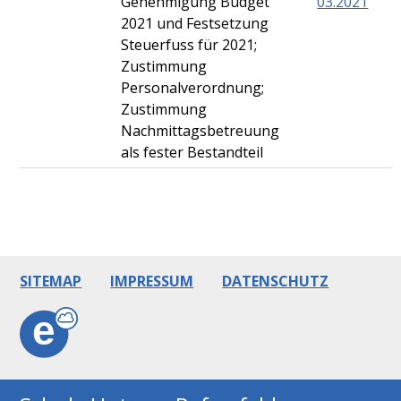
Genehmigung Budget
03.2021
2021 und Festsetzung
Steuerfuss für 2021;
Zustimmung
Personalverordnung;
Zustimmung
Nachmittagsbetreuung
als fester Bestandteil
Footer
SITEMAP
IMPRESSUM
DATENSCHUTZ
ECLOUD