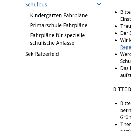
Schulbus
Bitt
Kindergarten Fahrpläne
Eins
Primarschule Fahrpläne
Trau
Der S
Fahrpläne für spezielle
Wir 
schulische Anlässe
Rege
Sek Rafzerfeld
Werd
Schu
Das 
aufz
BITTE 
Bitt
betr
Grün
Ther