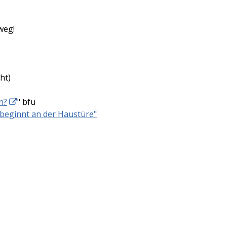
weg!
ht)
n?
" bfu
beginnt an der Haustüre"