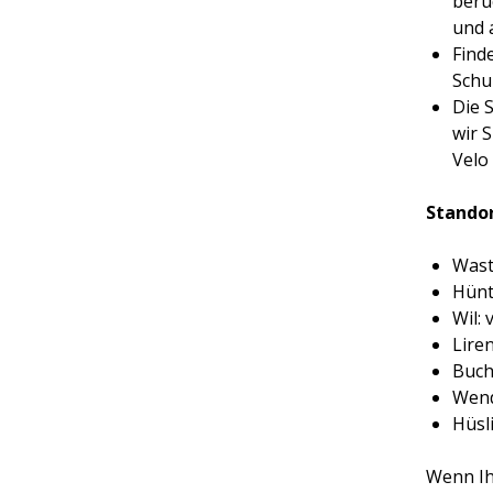
berü
und a
Find
Schu
Die 
wir 
Velo
Standor
Wast
Hünt
Wil:
Lire
Buch
Wend
Hüsl
Wenn Ihr