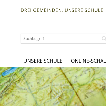
Navigieren in der Schule Unte
Schnellnavigation
DREI GEMEINDEN. UNSERE SCHULE.
Suchbegriff
Hauptnavigation
UNSERE SCHULE
ONLINE-SCHA