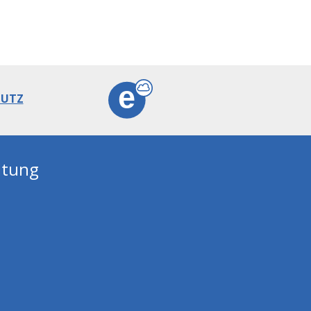
HUTZ
ECLOUD
ltung