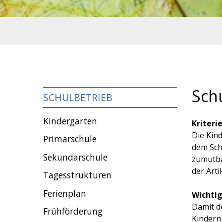
Sch
SCHULBETRIEB
Kindergarten
Kriteri
Die Kind
Primarschule
dem Schu
Sekundarschule
zumutba
der Art
Tagesstrukturen
Ferienplan
Wichti
Damit de
Frühförderung
Kindern