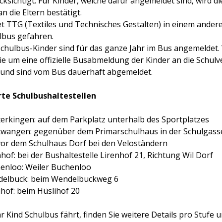
cksichtigt. Für Kinder, welche dafür angemeldet sind, wird d
n die Eltern bestätigt.
et TTG (Textiles und Technisches Gestalten) in einem ander
lbus gefahren.
Schulbus-Kinder sind für das ganze Jahr im Bus angemeldet.
Sie um eine offizielle Busabmeldung der Kinder an die Schulv
 und sind vom Bus dauerhaft abgemeldet.
te Schulbushaltestellen
erkingen: auf dem Parkplatz unterhalb des Sportplatzes
wangen: gegenüber dem Primarschulhaus in der Schulgass
 vor dem Schulhaus Dorf bei den Veloständern
nhof: bei der Bushaltestelle Lirenhof 21, Richtung Wil Dorf
enloo: Weiler Buchenloo
elbuck: beim Wendelbuckweg 6
ihof: beim Hüslihof 20
 Kind Schulbus fährt, finden Sie weitere Details pro Stufe 